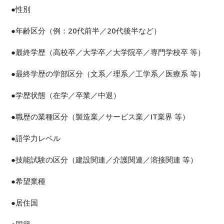
●性別
●年齢区分（例：20代前半／20代後半など）
●最終学歴（高校卒／大学卒／大学院卒／専門学校卒 等）
●最終学歴の学部区分（文系／理系／工学系／医療系 等）
●学歴状態（在学／卒業／中退）
●職歴の業種区分（製造業／サービス業／IT業界 等）
●語学力レベル
●技能試験の区分（建設関連／介護関連／溶接関連 等）
●希望業種
●居住国