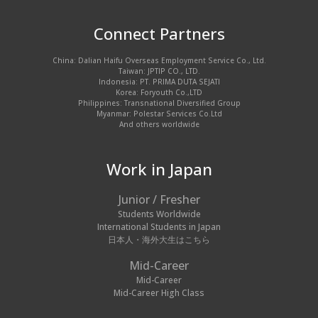
Connect Partners
China: Dalian Haifu Overseas Employment Service Co., Ltd.
Taiwan: JPTIP CO., LTD.
Indonesia: PT. PRIMA DUTA SEJATI
Korea: Foryouth Co.,LTD
Philippines: Transnational Diversified Group
Myanmar: Polestar Services Co.Ltd
And others worldwide
Work in Japan
Junior / Fresher
Students Worldwide
International Students in Japan
日本人・海外大生はこちら
Mid-Career
Mid-Career
Mid-Career High Class