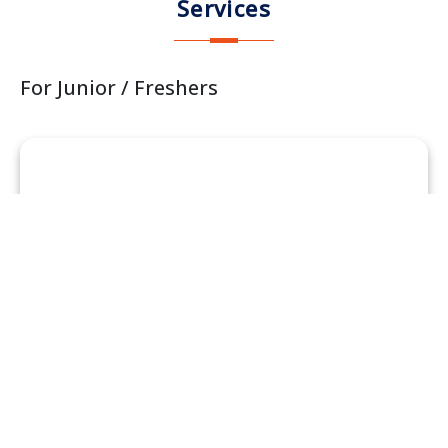
Services
For Junior / Freshers
Students Worldwide
Full support for your first job hunting in Japan - Webinar
about working in Japan, information about Job Fair,
selection events, and job vacancies.
Explore More